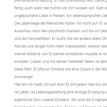
premanente Einladung. Er hält unablässig nach Davong
fertig, auch wenn der nichts von ihm wissen will. Gott lä
ungebrochene Liebe in Person. Ein lebenslänglicher Li
Die Lebenwege der Menschen halten ihn nicht auf. Er wi
Ausschau nach den psychisch Kranken und die im Leben
und die Verzweifelten. Er sucht, die die andere übers 
Alle die uns längst nicht mehr interessieren, wecken se
wieviel Körbe er von Einzelnen einstecken musste, er wi
einladen. Lieben und mit seinen Geliebten feiern ist sein
diese Welt. Er pflanzt Christus wie eine Osase in die Wü
schwanger.
Hier bin ich heißt; Ich will dich! Er will jeden! Hier bin 
ist Leben, ist Lebensgestaltung eine einzige Einladung 
eigentliche Sinn unserer Existenz. Wir sind die Eingelad