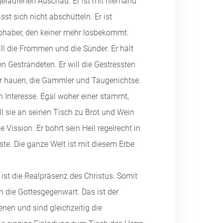
elaufenen Auschau. Er ist mit niemand
sst sich nicht abschütteln. Er ist
ebhaber, den keiner mehr losbekommt.
ll die Frommen und die Sünder. Er hält
 Gestrandeten. Er will die Gestressten
Ohr hauen, die Gammler und Taugenichtse.
in Interesse. Egal woher einer stammt,
ll sie an seinen Tisch zu Brot und Wein
e Vission. Er bohrt sein Heil regelrecht in
ste. Die ganze Welt ist mit diesem Erbe
ich ist die Realpräsenz des Christus. Somit
in die Gottesgegenwart. Das ist der
enen und sind gleichzeitig die