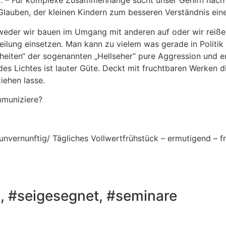
sei. – Für komplexe Zusammenhänge sucht unser Gehirn nac
 Glauben, der kleinen Kindern zum besseren Verständnis ei
weder wir bauen im Umgang mit anderen auf oder wir reißen
 Heilung einsetzen. Man kann zu vielem was gerade in Politi
en“ der sogenannten „Hellseher“ pure Aggression und erbit
t des Lichtes ist lauter Güte. Deckt mit fruchtbaren Werke
iehen lasse.
mmuniziere?
vernunftig/ Tägliches Vollwertfrühstück – ermutigend – fre
, #seigesegnet, #seminare