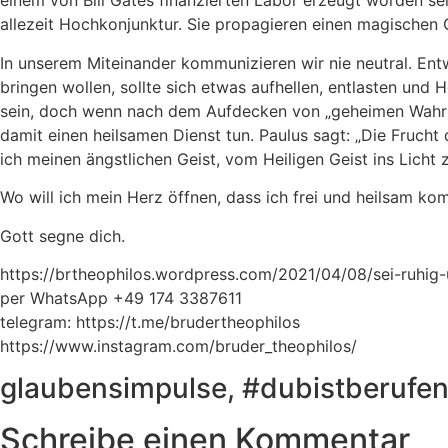
einem von Bill Gates finanzierten Labor erzeugt worden 
allezeit Hochkonjunktur. Sie propagieren einen magischen
In unserem Miteinander kommunizieren wir nie neutral. Ent
bringen wollen, sollte sich etwas aufhellen, entlasten und
sein, doch wenn nach dem Aufdecken von „geheimen Wahrheit
damit einen heilsamen Dienst tun. Paulus sagt: „Die Fruch
ich meinen ängstlichen Geist, vom Heiligen Geist ins Licht z
Wo will ich mein Herz öffnen, dass ich frei und heilsam ko
Gott segne dich.
https://brtheophilos.wordpress.com/2021/04/08/sei-ruhig-un
per WhatsApp +49 174 3387611
telegram: https://t.me/brudertheophilos
https://www.instagram.com/bruder_theophilos/
glaubensimpulse, #dubistberufen
Schreibe einen Kommentar